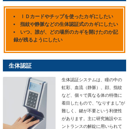
ＩＤカードやチップを使ったカギにしたい
指紋や静脈などの生体認証式のカギにしたい
いつ、誰が、どの場所のカギを開けたのか記
録が残るようにしたい
生体認証
生体認証システムは、瞳の中の
虹彩、血流（静脈）、顔、指紋
など、個々で異なる体の特徴に
着目したもので、”なりすまし”が
難しく、鍵が不要という利便性
があります。主に研究施設やエ
ントランスの解錠に用いられて