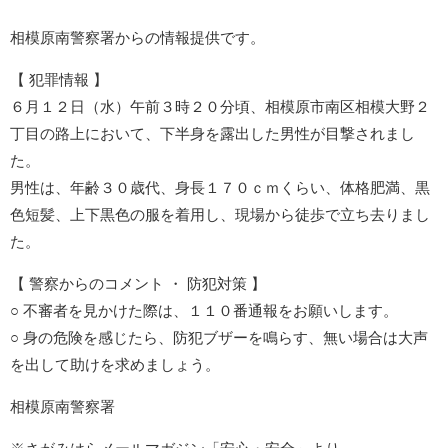
相模原南警察署からの情報提供です。
【 犯罪情報 】
６月１２日（水）午前３時２０分頃、相模原市南区相模大野２
丁目の路上において、下半身を露出した男性が目撃されまし
た。
男性は、年齢３０歳代、身長１７０ｃｍくらい、体格肥満、黒
色短髪、上下黒色の服を着用し、現場から徒歩で立ち去りまし
た。
【 警察からのコメント ・ 防犯対策 】
○ 不審者を見かけた際は、１１０番通報をお願いします。
○ 身の危険を感じたら、防犯ブザーを鳴らす、無い場合は大声
を出して助けを求めましょう。
相模原南警察署