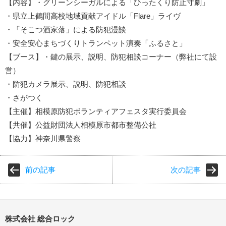
【内容】・グリーンシーガルによる「ひったくり防止寸劇」
・県立上鶴間高校地域貢献アイドル「Flare」ライヴ
・「そこつ酒家落」による防犯漫談
・安全安心まちづくりトランペット演奏「ふるさと」
【ブース】・鍵の展示、説明、防犯相談コーナー（弊社にて設
営）
・防犯カメラ展示、説明、防犯相談
・さがつく
【主催】相模原防犯ボランティアフェスタ実行委員会
【共催】公益財団法人相模原市都市整備公社
【協力】神奈川県警察
前の記事
次の記事
株式会社 総合ロック