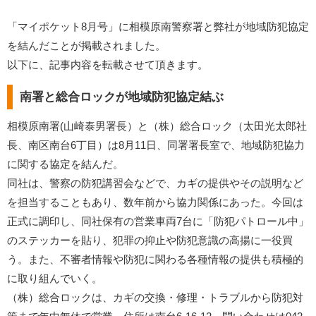
「マイポケット8月号」に相模原南警察署と弊社が地域防犯協定
を結んだことが掲載されました。
以下に、記事内容を転載させて頂きます。
南署と総合ロックが地域防犯協定結ぶ
相模原南署(山崎泰男署長）と（株）総合ロック（太田光太郎社
長、南区南台6丁目）は8月11日、同署署長室で、地域防犯協力
に関する協定を結んだ。
同社は、警察の防犯講習会などで、カギの提供やその説明など
を担当することもあり、数年前から協力関係にあった。今回は
正式に調印し、同社保有の営業車両7台に「防犯パトロール中」
のステッカーを貼り、犯罪の抑止や防犯意識の高揚に一役買
う。また、不審者情報や防犯に関わる各種情報の提供も積極的
に取り組んでいく。
（株）総合ロックは、カギの交換・修理・トラブルから防犯対